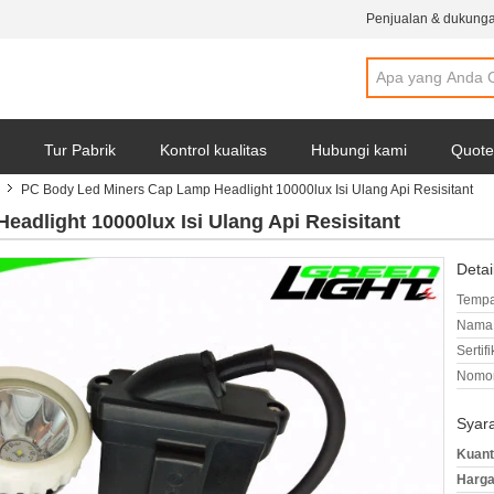
Penjualan & dukunga
Tur Pabrik
Kontrol kualitas
Hubungi kami
Quote
n
PC Body Led Miners Cap Lamp Headlight 10000lux Isi Ulang Api Resisitant
adlight 10000lux Isi Ulang Api Resisitant
Detai
Tempa
Nama 
Sertifi
Nomor
Syar
Kuant
Harga