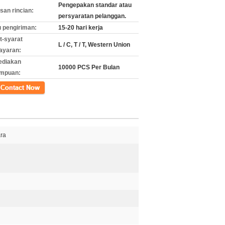
Pengepakan standar atau
an rincian:
persyaratan pelanggan.
 pengiriman:
15-20 hari kerja
t-syarat
L / C, T / T, Western Union
ayaran:
ediakan
10000 PCS Per Bulan
mpuan:
k
ara