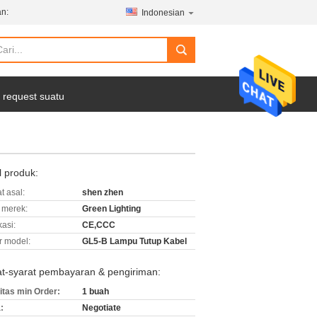
n:
Indonesian
 request suatu
l produk:
t asal:
shen zhen
merek:
Green Lighting
kasi:
CE,CCC
 model:
GL5-B Lampu Tutup Kabel
at-syarat pembayaran & pengiriman:
itas min Order:
1 buah
:
Negotiate