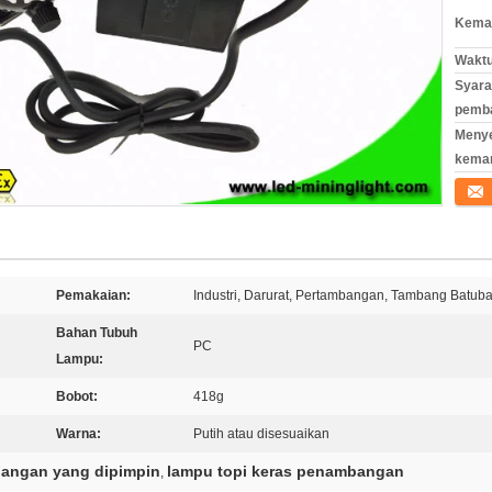
Kemas
Waktu
Syara
pemb
Meny
kema
Konta
Pemakaian:
Industri, Darurat, Pertambangan, Tambang Batub
Bahan Tubuh
PC
Lampu:
Bobot:
418g
Warna:
Putih atau disesuaikan
angan yang dipimpin
lampu topi keras penambangan
,