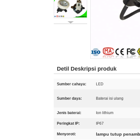
Detil Deskripsi produk
Sumber cahaya:
LED
Sumber daya:
Baterai isi ulang
Jenis baterai:
Ion lithium
Peringkat IP:
IP67
lampu tutup penamb
Menyoroti: