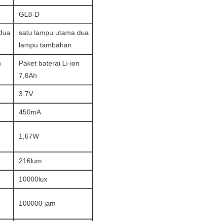
GL8-D
dua
satu lampu utama dua
lampu tambahan
n
Paket baterai Li-ion
7,8Ah
3.7V
450mA
1,67W
216lum
10000lux
100000 jam