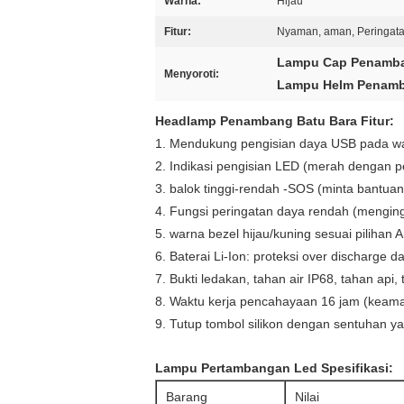
Warna:
Hijau
Fitur:
Nyaman, aman, Peringat
Lampu Cap Penamb
Menyoroti:
Lampu Helm Penamb
Headlamp Penambang Batu Bara
Fitur:
1. Mendukung pengisian daya USB pada wa
2. Indikasi pengisian LED (merah dengan p
3. balok tinggi-rendah -SOS (minta bantuan
4. Fungsi peringatan daya rendah (mengin
5. warna bezel hijau/kuning sesuai pilihan 
6. Baterai Li-Ion: proteksi over discharge d
7. Bukti ledakan, tahan air IP68, tahan api,
8. Waktu kerja pencahayaan 16 jam (keama
9. Tutup tombol silikon dengan sentuhan y
Lampu Pertambangan Led
Spesifikasi:
Barang
Nilai