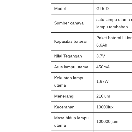
Model
GL5-D
satu lampu utama 
Sumber cahaya
lampu tambahan
Paket baterai Li-io
Kapasitas baterai
6,6Ah
Nilai Tegangan
3.7V
Arus lampu utama
450mA
Kekuatan lampu
1,67W
utama
Menerangi
216lum
Kecerahan
10000lux
Masa hidup lampu
100000 jam
utama