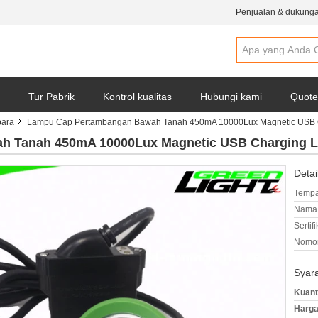
Penjualan & dukunga
Tur Pabrik
Kontrol kualitas
Hubungi kami
Quote
ara
Lampu Cap Pertambangan Bawah Tanah 450mA 10000Lux Magnetic USB Ch
 Tanah 450mA 10000Lux Magnetic USB Charging LED
Detai
Tempa
Nama 
Sertifi
Nomor
Syar
Kuant
Harga