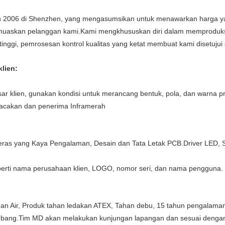
2006 di Shenzhen, yang mengasumsikan untuk menawarkan harga yang
emuaskan pelanggan kami.Kami mengkhususkan diri dalam memproduk
s tinggi, pemrosesan kontrol kualitas yang ketat membuat kami disetujui
lien:
sar klien, gunakan kondisi untuk merancang bentuk, pola, dan warna p
elacakan dan penerima Inframerah
ras yang Kaya Pengalaman, Desain dan Tata Letak PCB.Driver LED, Sir
perti nama perusahaan klien, LOGO, nomor seri, dan nama pengguna.
an Air, Produk tahan ledakan ATEX, Tahan debu, 15 tahun pengalaman
mbang.Tim MD akan melakukan kunjungan lapangan dan sesuai denga