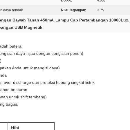
Bobot:
420g
an daya rendah
Nilai Tegangan:
3.7V
angan Bawah Tanah 450mA
Lampu Cap Pertambangan 10000Lux
,
,
angan USB Magnetik
dah baterai
engisian daya-hijau dengan pengisian penuh)
)
gatkan Anda untuk mengisi daya)
Anda
an over discharge dan proteksi hubung singkat listrik
 tahan benturan
nan untuk shift tambang)
ang bagus.
Nilai