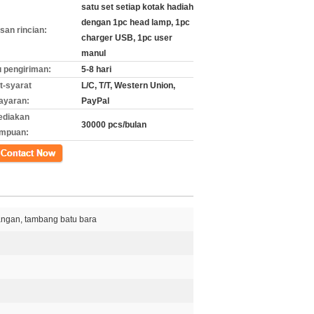
satu set setiap kotak hadiah
dengan 1pc head lamp, 1pc
an rincian:
charger USB, 1pc user
manul
 pengiriman:
5-8 hari
t-syarat
L/C, T/T, Western Union,
ayaran:
PayPal
ediakan
30000 pcs/bulan
mpuan:
k
ngan, tambang batu bara