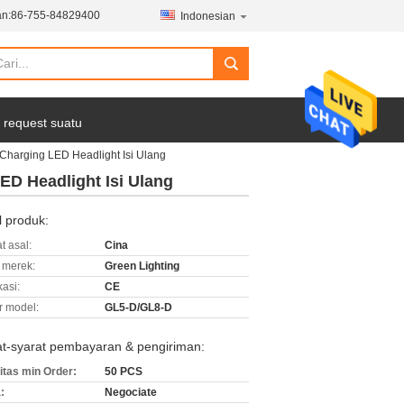
n:
86-755-84829400
Indonesian
 request suatu
arging LED Headlight Isi Ulang
 Headlight Isi Ulang
l produk:
t asal:
Cina
merek:
Green Lighting
kasi:
CE
 model:
GL5-D/GL8-D
at-syarat pembayaran & pengiriman:
itas min Order:
50 PCS
:
Negociate