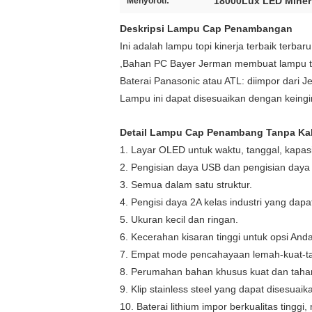
18000Lux LED Mine
Menyoroti:
Deskripsi Lampu Cap Penambangan
Ini adalah lampu topi kinerja terbaik terba
,Bahan PC Bayer Jerman membuat lampu t
Baterai Panasonic atau ATL: diimpor dari J
Lampu ini dapat disesuaikan dengan keing
Detail Lampu Cap Penambang Tanpa Ka
1. Layar OLED untuk waktu, tanggal, kapasit
2. Pengisian daya USB dan pengisian day
3. Semua dalam satu struktur.
4. Pengisi daya 2A kelas industri yang dapat
5. Ukuran kecil dan ringan.
6. Kecerahan kisaran tinggi untuk opsi And
7. Empat mode pencahayaan lemah-kuat-
8. Perumahan bahan khusus kuat dan tahan
9. Klip stainless steel yang dapat disesua
10. Baterai lithium impor berkualitas tinggi