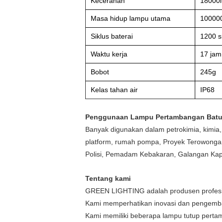
Kecerahan
18000l
Masa hidup lampu utama
10000
Siklus baterai
1200 s
Waktu kerja
17 jam
Bobot
245g
Kelas tahan air
IP68
Penggunaan Lampu Pertambangan Batu
Banyak digunakan dalam petrokimia, kimia, t
platform, rumah pompa, Proyek Terowongan,
Polisi, Pemadam Kebakaran, Galangan Kapal
Tentang kami
GREEN LIGHTING adalah produsen profesi
Kami memperhatikan inovasi dan pengembang
Kami memiliki beberapa lampu tutup perta