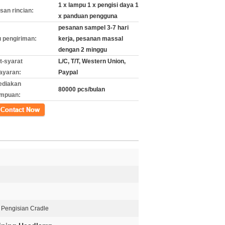
1 x lampu 1 x pengisi daya 1
an rincian:
x panduan pengguna
pesanan sampel 3-7 hari
 pengiriman:
kerja, pesanan massal
dengan 2 minggu
t-syarat
L/C, T/T, Western Union,
ayaran:
Paypal
ediakan
80000 pcs/bulan
mpuan:
k
Pengisian Cradle