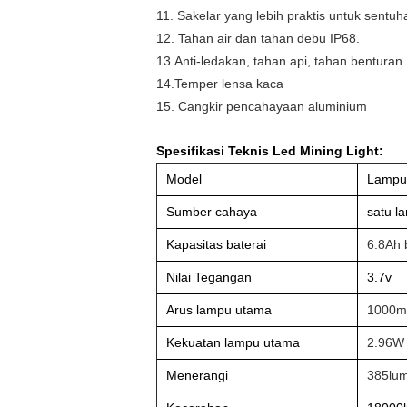
11. Sakelar yang lebih praktis untuk sent
12. Tahan air dan tahan debu IP68.
13.Anti-ledakan, tahan api, tahan benturan.
14.Temper lensa kaca
15. Cangkir pencahayaan aluminium
Spesifikasi Teknis Led Mining Light:
Model
Lampu 
Sumber cahaya
satu l
Kapasitas baterai
6.8Ah b
Nilai Tegangan
3.7v
Arus lampu utama
1000
Kekuatan lampu utama
2.96W
Menerangi
385lu