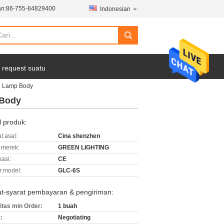
n:
86-755-84829400
Indonesian
 request suatu
C Lamp Body
 Body
l produk:
t asal:
Cina shenzhen
merek:
GREEN LIGHTING
kasi:
CE
 model:
GLC-6S
at-syarat pembayaran & pengiriman:
itas min Order:
1 buah
:
Negotiating