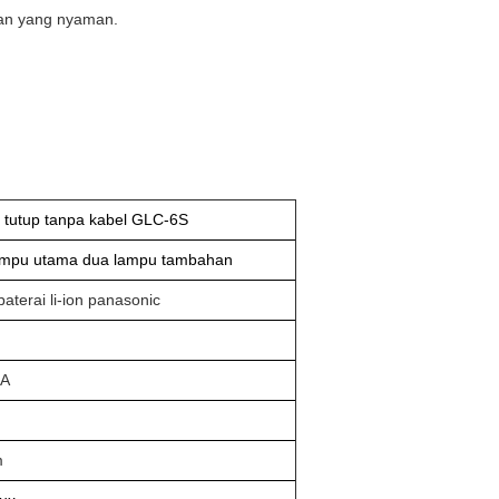
uhan yang nyaman.
tutup tanpa kabel GLC-6S
ampu utama dua lampu tambahan
aterai li-ion panasonic
mA
m