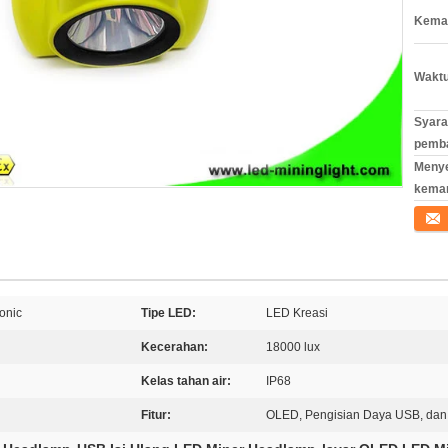
Kemas
Waktu
Syara
pemb
Meny
kema
Konta
sonic
Tipe LED:
LED Kreasi
Kecerahan:
18000 lux
Kelas tahan air:
IP68
Fitur:
OLED, Pengisian Daya USB, dan 