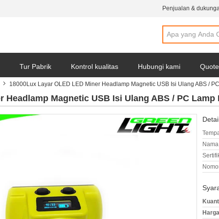
Penjualan & dukunga
Tur Pabrik
Kontrol kualitas
Hubungi kami
Quote
n
18000Lux Layar OLED LED Miner Headlamp Magnetic USB Isi Ulang ABS / P
r Headlamp Magnetic USB Isi Ulang ABS / PC Lamp
Detai
Tempa
Nama 
Sertifi
Nomor
Syar
Kuant
Harga