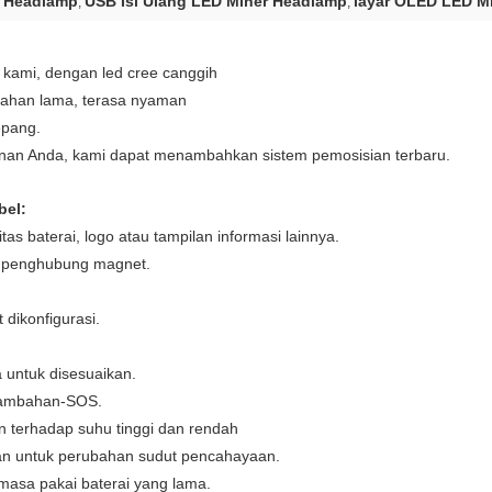
r Headlamp
USB Isi Ulang LED Miner Headlamp
layar OLED LED M
,
,
ru kami, dengan led cree canggih
ahan lama, terasa nyaman
epang.
inan Anda, kami dapat menambahkan sistem pemosisian terbaru.
bel:
as baterai, logo atau tampilan informasi lainnya.
a penghubung magnet.
 dikonfigurasi.
a untuk disesuaikan.
tambahan-SOS.
 terhadap suhu tinggi dan rendah
ikan untuk perubahan sudut pencahayaan.
, masa pakai baterai yang lama.