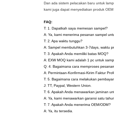
Dan ada sistem pelacakan baru untuk lam
kami juga dapat menyediakan produk OE
FAQ:
T: 1. Dapatkah saya memesan sampel?
A: Ya, kami menerima pesanan sampel untu
T: 2. Apa waktu tunggu?
A: Sampel membutuhkan 3-7days, waktu p
T: 3. Apakah Anda memiliki batas MOQ?
A: EXW MOQ kami adalah 1 pc untuk sampel
Q: 4. Bagaimana cara memproses pesana
A: Permintaan-Konfirmasi-Kirim Faktur Pr
T: 5. Bagaimana cara melakukan pembayar
J: TT, Paypal, Western Union.
T: 6. Apakah Anda menawarkan jaminan un
A: Ya, kami menawarkan garansi satu tahun
T: 7. Apakah Anda menerima OEM/ODM?
A: Ya, itu tersedia.